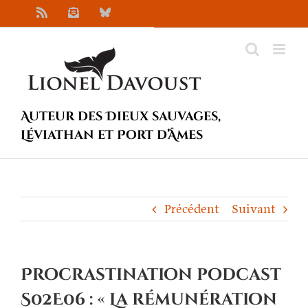
Passer
Rss
Newsletter
Bluesky
au
contenu
Auteur des Dieux sauvages,
Léviathan et Port d’Âmes
Précédent
Suivant
Procrastination podcast
S02E06 : « La rémunération