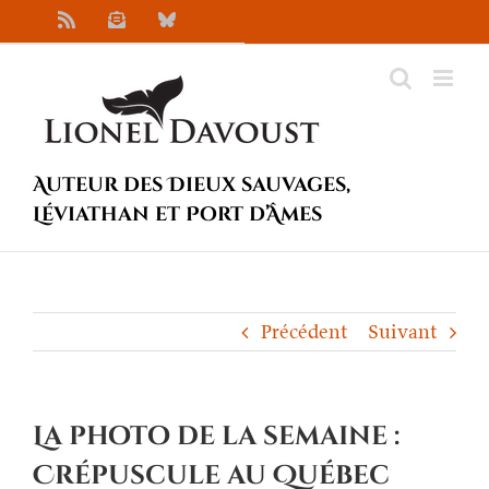
Passer
Rss
Newsletter
Bluesky
au
contenu
Auteur des Dieux sauvages,
Léviathan et Port d’Âmes
Précédent
Suivant
La photo de la semaine :
Crépuscule au Québec