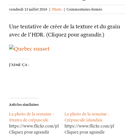
sur
vendredi 13 juillet 2018
|
Photo
|
Commentaires fermés
La
photo
Une tentative de créer de la texture et du grain
de
la
avec de l’HDR. (Cliquez pour agrandir.)
semaine :
Crépuscule
au
Québec
J’aime ça :
Articles similaires
La photo de la semaine :
La photo de la semaine :
Strates de crépuscule
Crépuscule islandais
https://www.flickr.com/photos/lioneldavoust/52018044772/in/da
https://www.flickr.com/photos/lion
Cliquez pour agrandir
Cliquez pour agrandir