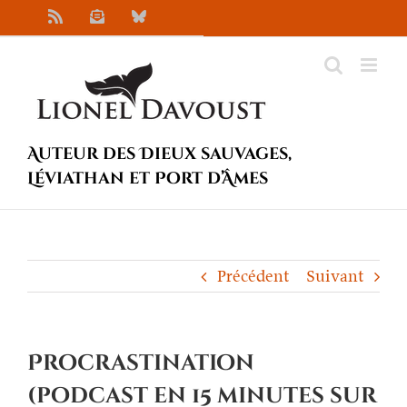
Passer
Rss
Newsletter
Bluesky
au
contenu
Auteur des Dieux sauvages,
Léviathan et Port d’Âmes
Précédent
Suivant
Procrastination
(podcast en 15 minutes sur