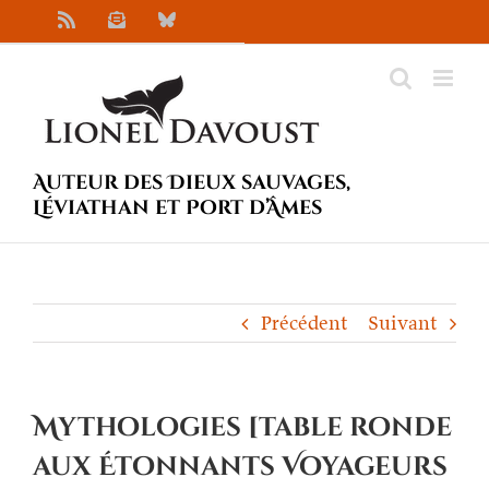
Passer
Rss
Newsletter
Bluesky
au
contenu
Auteur des Dieux sauvages,
Léviathan et Port d’Âmes
Précédent
Suivant
Mythologies [table ronde
aux Étonnants Voyageurs