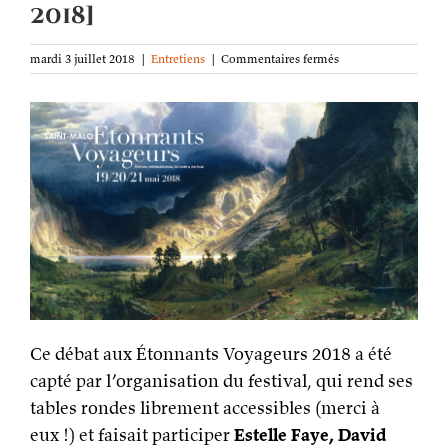
2018]
sur
mardi 3 juillet 2018
|
Entretiens
|
Commentaires fermés
Mythologies
[table
ronde
aux
Étonnants
Voyageurs
2018]
Ce débat aux Étonnants Voyageurs 2018 a été
capté par l’organisation du festival, qui rend ses
tables rondes librement accessibles (merci à
eux !) et faisait participer
Estelle Faye, David