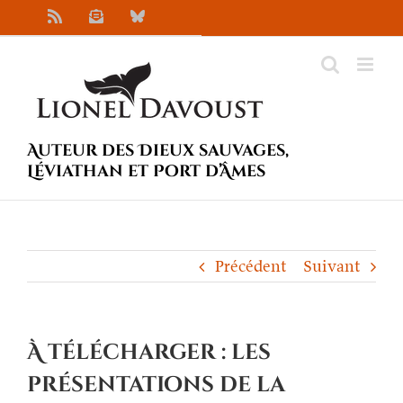
Passer
Rss
Newsletter
Bluesky
au
contenu
Auteur des Dieux sauvages,
Léviathan et Port d’Âmes
Précédent
Suivant
À télécharger : les
présentations de la