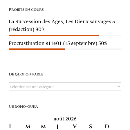
Projets en cours
La Succession des Âges, Les Dieux sauvages 5
(rédaction)
80%
Procrastination s11e01 (15 septembre)
50%
De quoi on parle
De
quoi
on
Chrono-ouija
parle
août 2026
L
M
M
J
V
S
D