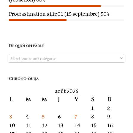
Procrastination s11e01 (15 septembre)
50%
De quoi on parle
De
quoi
on
Chrono-ouija
parle
août 2026
L
M
M
J
V
S
D
1
2
3
4
5
6
7
8
9
10
11
12
13
14
15
16