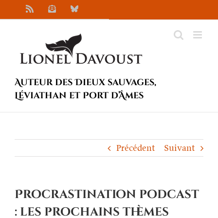
Passer
Rss
Newsletter
Bluesky
au
contenu
Auteur des Dieux sauvages,
Léviathan et Port d’Âmes
Précédent
Suivant
Procrastination podcast
: les prochains thèmes