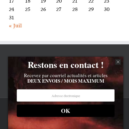
17
18
19
20
21
22
23
24
25
26
27
28
29
30
31
« Juil
Restons en contact !
Recevez par courriel actualités et articles
DEUX ENVOIS / MOIS MAXIMUM
OK
Rss
Contenu © Lionel Davoust sauf exceptions précisées.
Cliquez ici pour lire les mentions légales barbantes
.
Newsletter
LD.com 8.a. Attention, vous êtes arrivé en bas de la page,
dessous, c'est la réalité.
Bluesky