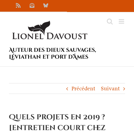
Passer
Rss
Newsletter
Bluesky
au
contenu
Auteur des Dieux sauvages,
Léviathan et Port d’Âmes
Précédent
Suivant
Quels projets en 2019 ?
[entretien court chez