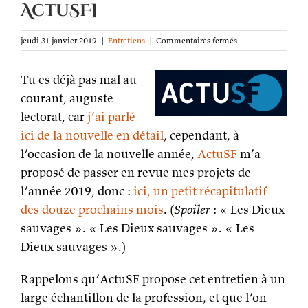
ActuSF]
sur
jeudi 31 janvier 2019
|
Entretiens
|
Commentaires fermés
Quels
projets
Tu es déjà pas mal au
en
2019 ?
courant, auguste
[entretien
lectorat, car
j’ai parlé
court
chez
ici de la nouvelle en détail
, cependant, à
ActuSF]
l’occasion de la nouvelle année,
ActuSF
m’a
proposé de passer en revue mes projets de
l’année 2019, donc :
ici, un petit récapitulatif
des douze prochains mois
. (
Spoiler
: « Les Dieux
sauvages ». « Les Dieux sauvages ». « Les
Dieux sauvages ».)
Rappelons qu’ActuSF propose cet entretien à un
large échantillon de la profession, et que l’on