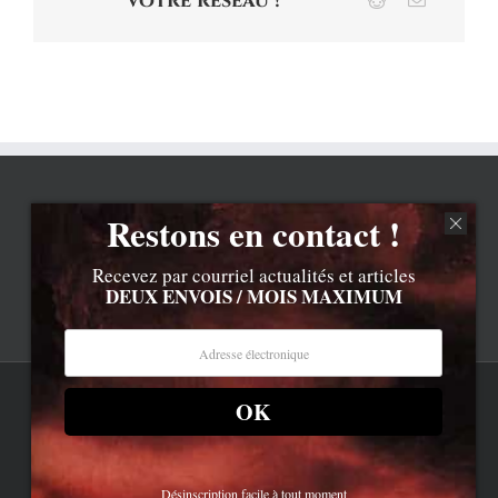
votre réseau !
Restons en contact !
Recevez par courriel actualités et articles
DEUX ENVOIS / MOIS MAXIMUM
OK
Rss
Contenu © Lionel Davoust sauf exceptions précisées.
Cliquez ici pour lire les mentions légales barbantes
.
Newsletter
LD.com 8.a. Attention, vous êtes arrivé en bas de la page,
dessous, c'est la réalité.
Bluesky
Désinscription facile à tout moment