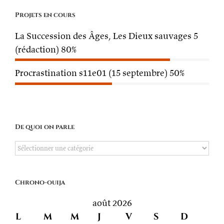
Projets en cours
La Succession des Âges, Les Dieux sauvages 5
(rédaction)
80%
Procrastination s11e01 (15 septembre)
50%
De quoi on parle
De
quoi
on
Chrono-ouija
parle
août 2026
L
M
M
J
V
S
D