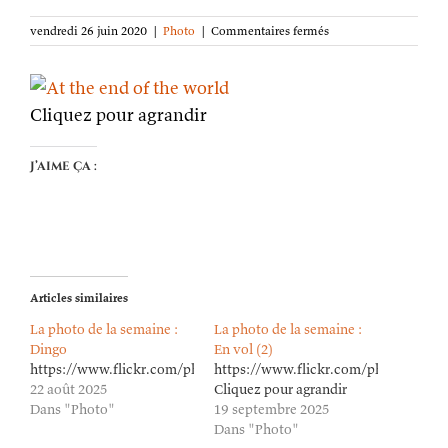
sur
vendredi 26 juin 2020
|
Photo
|
Commentaires fermés
La
photo
de
la
Cliquez pour agrandir
semaine :
Au
bout
J’aime ça :
du
monde
Articles similaires
La photo de la semaine :
La photo de la semaine :
Dingo
En vol (2)
https://www.flickr.com/photos/lioneldavoust/54703120626/in/da
https://www.flickr.com/photos/lion
22 août 2025
Cliquez pour agrandir
Dans "Photo"
19 septembre 2025
Dans "Photo"