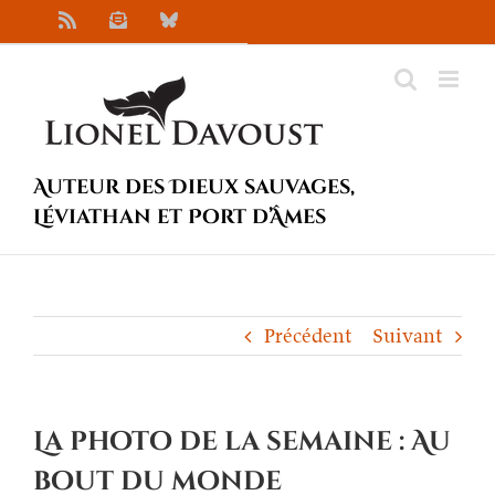
Passer
Rss
Newsletter
Bluesky
au
contenu
Auteur des Dieux sauvages,
Léviathan et Port d’Âmes
Précédent
Suivant
La photo de la semaine : Au
bout du monde