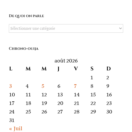
De quoi on parle
De
quoi
on
Chrono-ouija
parle
août 2026
L
M
M
J
V
S
D
1
2
3
4
5
6
7
8
9
10
11
12
13
14
15
16
17
18
19
20
21
22
23
24
25
26
27
28
29
30
31
« Juil