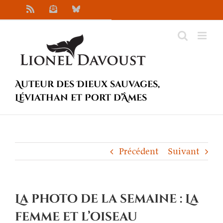
Passer
Rss
Newsletter
Bluesky
au
contenu
Auteur des Dieux sauvages,
Léviathan et Port d’Âmes
Précédent
Suivant
La photo de la semaine : La
femme et l’oiseau