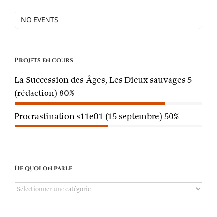
NO EVENTS
Projets en cours
La Succession des Âges, Les Dieux sauvages 5
(rédaction)
80%
Procrastination s11e01 (15 septembre)
50%
De quoi on parle
De
quoi
on