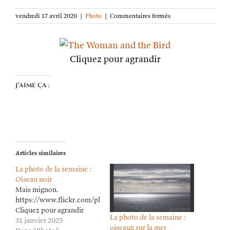
sur
vendredi 17 avril 2020
|
Photo
|
Commentaires fermés
La
photo
de
la
Cliquez pour agrandir
semaine :
La
femme
J’aime ça :
et
l’oiseau
Articles similaires
La photo de la semaine :
Oiseau noir
Mais mignon.
https://www.flickr.com/photos/lioneldavoust/54293783761/in/da
Cliquez pour agrandir
La photo de la semaine :
31 janvier 2025
oiseaux sur la mer