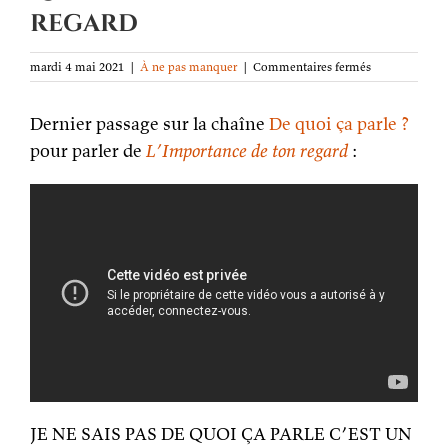
regard
sur
mardi 4 mai 2021
|
À ne pas manquer
|
Commentaires fermés
De
quoi
Dernier passage sur la chaîne
De quoi ça parle ?
ça
parle ?
pour parler de
L’Importance de ton regard
:
L’Importance
de
ton
regard
JE NE SAIS PAS DE QUOI ÇA PARLE C’EST UN