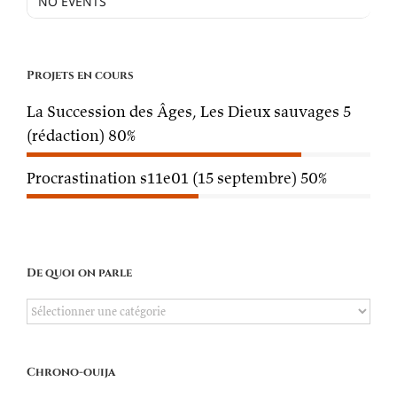
NO EVENTS
Projets en cours
La Succession des Âges, Les Dieux sauvages 5
(rédaction)
80%
Procrastination s11e01 (15 septembre)
50%
De quoi on parle
De
quoi
on
Chrono-ouija
parle