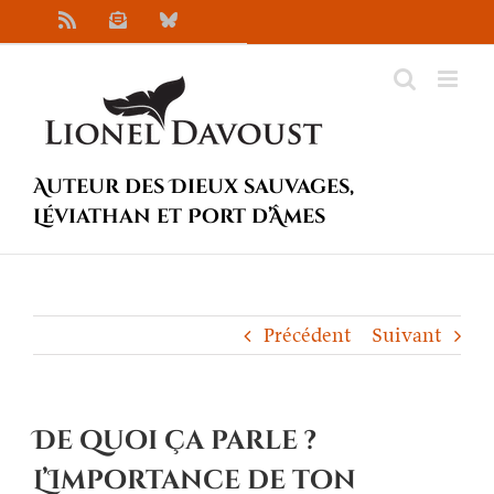
Passer
Rss
Newsletter
Bluesky
au
contenu
Auteur des Dieux sauvages,
Léviathan et Port d’Âmes
Précédent
Suivant
De quoi ça parle ?
L’Importance de ton