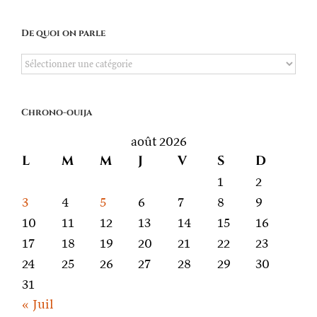
De quoi on parle
De
quoi
on
Chrono-ouija
parle
août 2026
L
M
M
J
V
S
D
1
2
3
4
5
6
7
8
9
10
11
12
13
14
15
16
17
18
19
20
21
22
23
24
25
26
27
28
29
30
31
« Juil