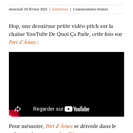
sur
mercredi 10 février 2021
|
Entretiens
|
Commentaires fermés
De
quoi
Hop, une deuxième petite vidéo-pitch sur la
ça
parle ?
chaîne YouTube De Quoi Ça Parle, cette fois sur
Port
Port d’Âmes
:
d’Âmes
Pour mémoire,
Port d’Âmes
se déroule dans le