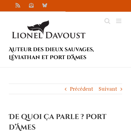
Passer
Rss
Newsletter
Bluesky
au
contenu
Auteur des Dieux sauvages,
Léviathan et Port d’Âmes
Précédent
Suivant
De quoi ça parle ? Port
d’Âmes