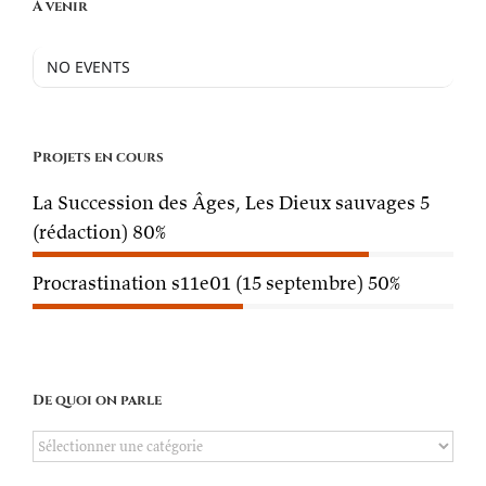
À venir
NO EVENTS
Projets en cours
La Succession des Âges, Les Dieux sauvages 5
(rédaction)
80%
Procrastination s11e01 (15 septembre)
50%
De quoi on parle
De
quoi