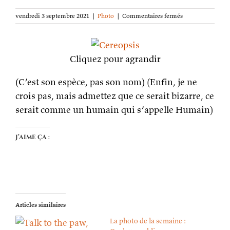
sur
vendredi 3 septembre 2021
|
Photo
|
Commentaires fermés
La
photo
de
la
Cliquez pour agrandir
semaine :
Céréopse
(C’est son espèce, pas son nom) (Enfin, je ne
crois pas, mais admettez que ce serait bizarre, ce
serait comme un humain qui s’appelle Humain)
J’aime ça :
Articles similaires
La photo de la semaine :