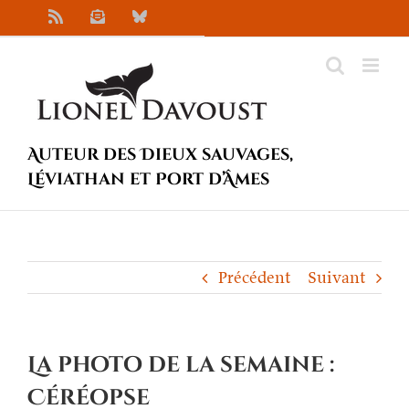
Passer
Rss
Newsletter
Bluesky
au
contenu
Auteur des Dieux sauvages,
Léviathan et Port d’Âmes
Précédent
Suivant
La photo de la semaine :
Céréopse