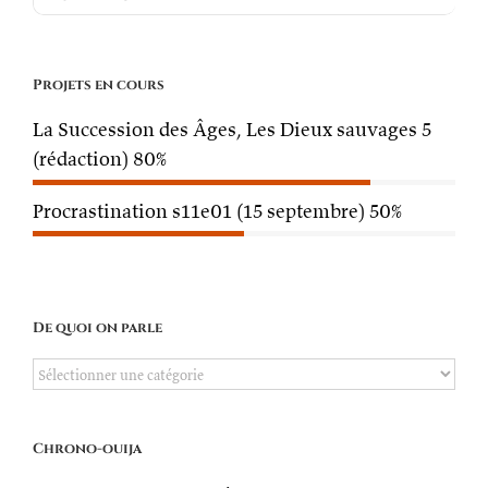
Projets en cours
La Succession des Âges, Les Dieux sauvages 5
(rédaction)
80%
Procrastination s11e01 (15 septembre)
50%
De quoi on parle
De
quoi
on
Chrono-ouija
parle