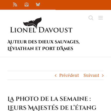
Passer
Rss
Newsletter
Bluesky
au
contenu
Auteur des Dieux sauvages,
Léviathan et Port d’Âmes
Précédent
Suivant
La photo de la semaine :
Leurs Majestés de l’étang