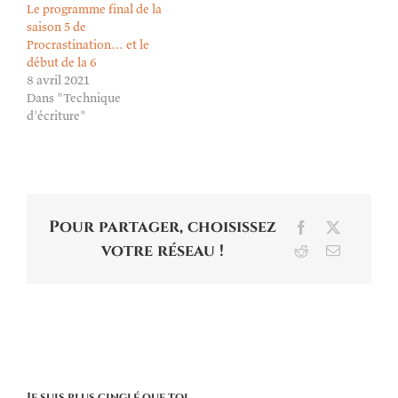
Le programme final de la
saison 5 de
Procrastination… et le
début de la 6
8 avril 2021
Dans "Technique
d'écriture"
Pour partager, choisissez
Facebook
X
votre réseau !
Reddit
Email
Je suis plus cinglé que toi