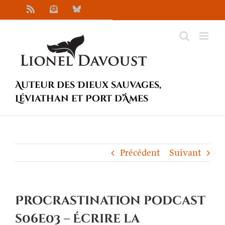
Passer
Rss
Newsletter
Bluesky
au
contenu
Auteur des Dieux sauvages,
Léviathan et Port d’Âmes
Précédent
Suivant
Procrastination podcast
s06e03 – Écrire la