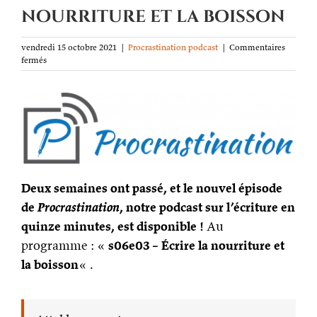
nourriture et la boisson
vendredi 15 octobre 2021
|
Procrastination podcast
|
Commentaires
sur
fermés
Procrastination
podcast
s06e03
–
Écrire
la
nourriture
et
la
Deux semaines ont passé, et le nouvel épisode
boisson
de
Procrastination
, notre podcast sur l’écriture en
quinze minutes, est disponible !
Au
programme : «
s06e03 – Écrire la nourriture et
la boisson
« .