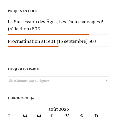
Projets en cours
La Succession des Âges, Les Dieux sauvages 5
(rédaction)
80%
Procrastination s11e01 (15 septembre)
50%
De quoi on parle
De
quoi
on
Chrono-ouija
parle
août 2026
L
M
M
J
V
S
D