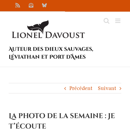
Passer
Rss
Newsletter
Bluesky
au
contenu
Auteur des Dieux sauvages,
Léviathan et Port d’Âmes
Précédent
Suivant
La photo de la semaine : Je
t’écoute