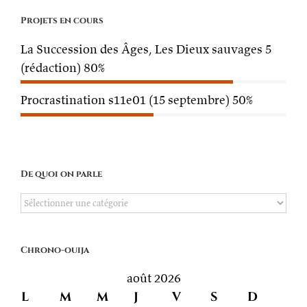
Projets en cours
La Succession des Âges, Les Dieux sauvages 5
(rédaction)
80%
Procrastination s11e01 (15 septembre)
50%
De quoi on parle
De
quoi
on
Chrono-ouija
parle
août 2026
L
M
M
J
V
S
D