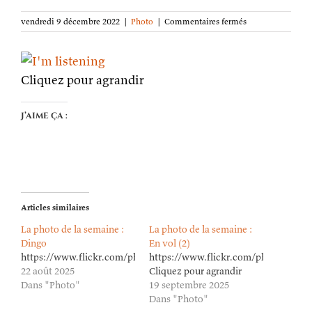
sur
vendredi 9 décembre 2022
|
Photo
|
Commentaires fermés
La
photo
de
la
Cliquez pour agrandir
semaine :
Je
t’écoute
J’aime ça :
Articles similaires
La photo de la semaine :
La photo de la semaine :
Dingo
En vol (2)
https://www.flickr.com/photos/lioneldavoust/54703120626/in/da
https://www.flickr.com/photos/lion
22 août 2025
Cliquez pour agrandir
Dans "Photo"
19 septembre 2025
Dans "Photo"