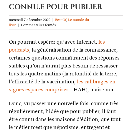
connu.e pour publier
mercredi 7 décembre 2022
|
Best Of
,
Le monde du
sur
livre
|
Commentaires fermés
Idée
reçue
On pourrait espérer qu’avec Internet,
1254
les
sur
podcasts
, la généralisation de la connaissance,
l’édition :
certaines questions connaîtraient des réponses
il
faut
stables qu’on n’aurait plus besoin de ressasser
être
tous les quatre matins (la rotondité de la terre,
connu.e
pour
l’efficacité de la vaccination,
les calibrages en
publier
signes espaces comprises
– HAH), mais : non.
Donc, vu passer une nouvelle fois, comme très
régulièrement, l’idée que pour publier, il faut
être connu dans les maisons d’édition, que tout
le métier n’est que népotisme, entregent et