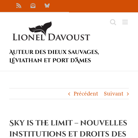
Passer
Rss
Newsletter
Bluesky
au
contenu
Auteur des Dieux sauvages,
Léviathan et Port d’Âmes
Précédent
Suivant
Sky is the limit – nouvelles
institutions et droits des