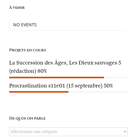
À venir
NO EVENTS
Projets en cours
La Succession des Âges, Les Dieux sauvages 5
(rédaction)
80%
Procrastination s11e01 (15 septembre)
50%
De quoi on parle
De