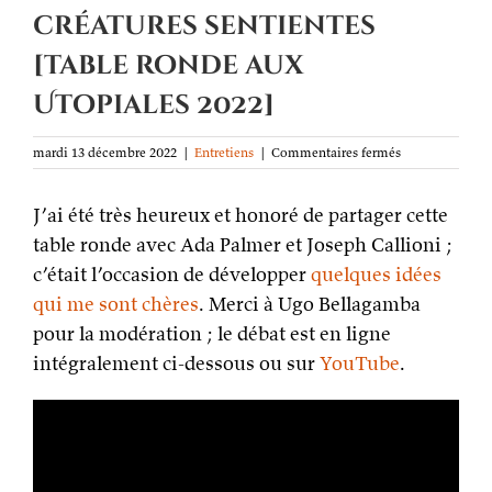
créatures sentientes
[table ronde aux
Utopiales 2022]
sur
mardi 13 décembre 2022
|
Entretiens
|
Commentaires fermés
Sky
is
J’ai été très heureux et honoré de partager cette
the
limit
table ronde avec Ada Palmer et Joseph Callioni ;
–
c’était l’occasion de développer
quelques idées
nouvelles
institutions
qui me sont chères
. Merci à Ugo Bellagamba
et
pour la modération ; le débat est en ligne
droits
des
intégralement ci-dessous ou sur
YouTube
.
créatures
sentientes
[table
ronde
aux
Utopiales
2022]