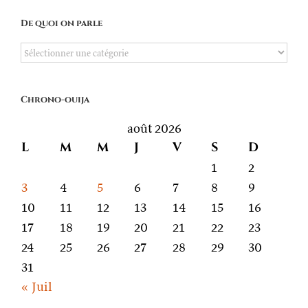
De quoi on parle
De
quoi
on
Chrono-ouija
parle
août 2026
L
M
M
J
V
S
D
1
2
3
4
5
6
7
8
9
10
11
12
13
14
15
16
17
18
19
20
21
22
23
24
25
26
27
28
29
30
31
« Juil