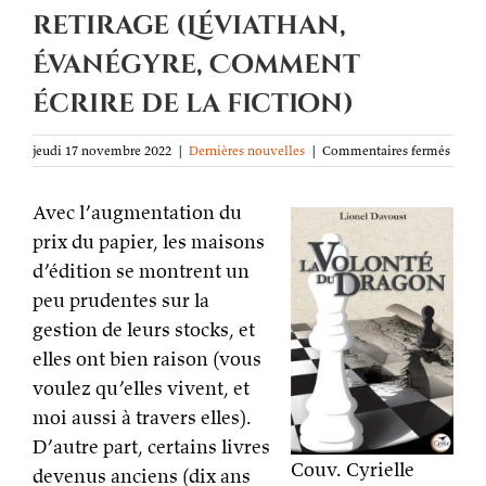
retirage (Léviathan,
Évanégyre, Comment
écrire de la fiction)
sur
jeudi 17 novembre 2022
|
Dernières nouvelles
|
Commentaires fermés
Un
point
Avec l’augmentation du
sur
les
prix du papier, les maisons
livres
d’édition se montrent un
épuisé
bientô
peu prudentes sur la
épuisé
gestion de leurs stocks, et
en
retira
elles ont bien raison (vous
(Lévia
voulez qu’elles vivent, et
Évané
Comm
moi aussi à travers elles).
écrire
D’autre part, certains livres
de
la
Couv. Cyrielle
devenus anciens (dix ans
fictio