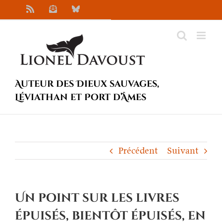
Passer
Rss
Newsletter
Bluesky
au
contenu
Auteur des Dieux sauvages,
Léviathan et Port d’Âmes
Précédent
Suivant
Un point sur les livres
épuisés, bientôt épuisés, en