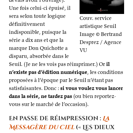
Une fois celui-ci épuisé, il
sera selon toute logique
Couv. service
définitivement
artistique Seuil
indisponible, puisque la
Image © Bertrand
série a dix ans et que la
Desprez / Agence
marque Don Quichotte a
VU
disparu, absorbée dans le
Seuil. (Je ne les vois pas réimprimer.) Or
il
n’existe pas d’édition numérique
, les conditions
proposées à l’époque par le Seuil n’étant pas
satisfaisantes. Donc :
si vous voulez vous lancer
dans la série, ne tardez pas
(ou bien reportez-
vous sur le marché de l’occasion).
En passe de réimpression :
La
Messagère du Ciel
(« Les Dieux