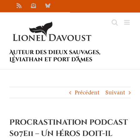
Passer
Rss
Newsletter
Bluesky
au
contenu
Auteur des Dieux sauvages,
Léviathan et Port d’Âmes
Précédent
Suivant
Procrastination podcast
s07e11 – Un héros doit-il