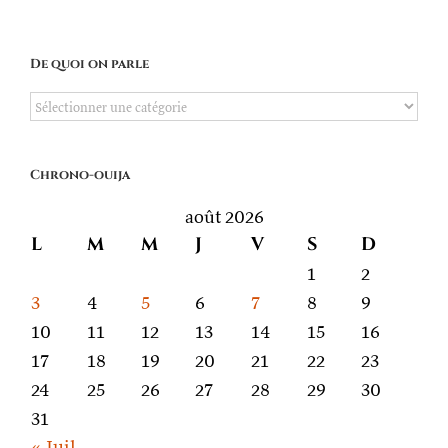
De quoi on parle
De
quoi
on
Chrono-ouija
parle
août 2026
L
M
M
J
V
S
D
1
2
3
4
5
6
7
8
9
10
11
12
13
14
15
16
17
18
19
20
21
22
23
24
25
26
27
28
29
30
31
« Juil