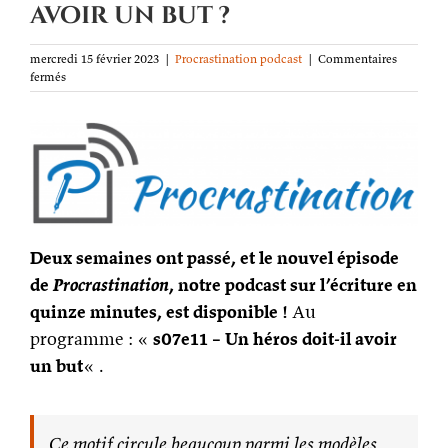
avoir un but ?
mercredi 15 février 2023
|
Procrastination podcast
|
Commentaires
sur
fermés
Procrastination
podcast
s07e11
–
Un
héros
doit-
il
avoir
Deux semaines ont passé, et le nouvel épisode
un
but ?
de
Procrastination
, notre podcast sur l’écriture en
quinze minutes, est disponible !
Au
programme : «
s07e11 – Un héros doit-il avoir
un but
« .
Ce motif circule beaucoup parmi les modèles