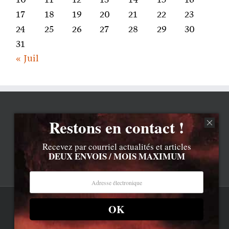
17
18
19
20
21
22
23
24
25
26
27
28
29
30
31
« Juil
Restons en contact !
Recevez par courriel actualités et articles
DEUX ENVOIS / MOIS MAXIMUM
OK
Rss
Contenu © Lionel Davoust sauf exceptions précisées.
Cliquez ici pour lire les mentions légales barbantes
.
Newsletter
LD.com 8.a. Attention, vous êtes arrivé en bas de la page,