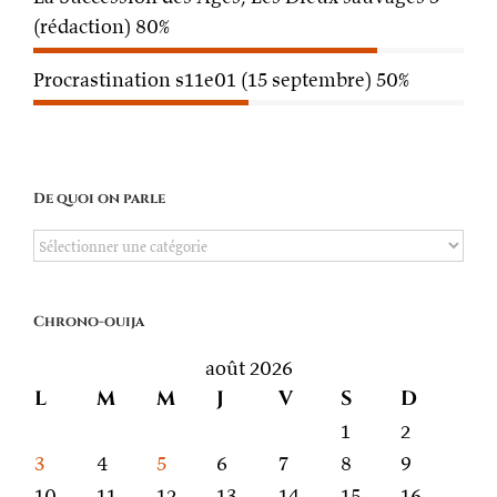
(rédaction)
80%
Procrastination s11e01 (15 septembre)
50%
De quoi on parle
De
quoi
on
Chrono-ouija
parle
août 2026
L
M
M
J
V
S
D
1
2
3
4
5
6
7
8
9
10
11
12
13
14
15
16