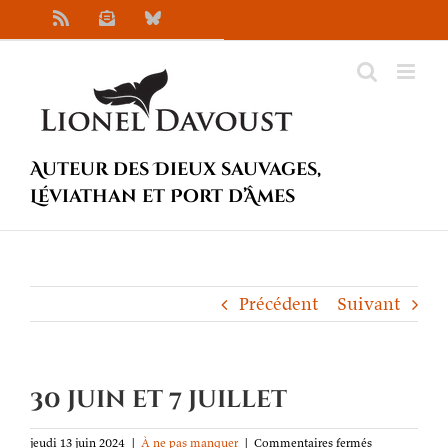
Passer
Rss
Newsletter
Bluesky
au
contenu
Auteur des Dieux sauvages,
Léviathan et Port d’Âmes
Précédent
Suivant
30 juin et 7 juillet
sur
jeudi 13 juin 2024
|
À ne pas manquer
|
Commentaires fermés