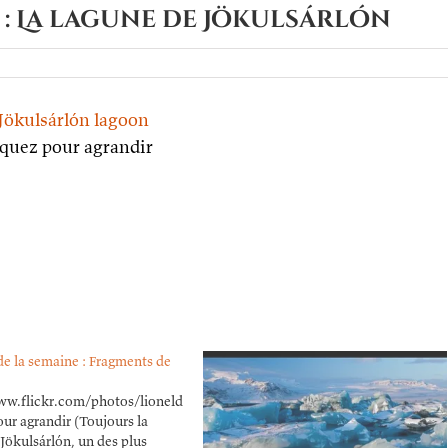
 : La lagune de Jökulsárlón
o
iquez pour agrandir
ne :
e
sárlón
de la semaine : Fragments de
ww.flickr.com/photos/lioneldavoust/51674308081/in/dateposted/
our agrandir (Toujours la
Jökulsárlón, un des plus