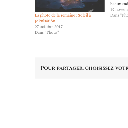
beaux end
19 novem
La photo de la semaine : Soleil à
Dans "Ph
Jökulsárlón
27 octobre 2017
Dans "Photo"
Pour partager, choisissez votr