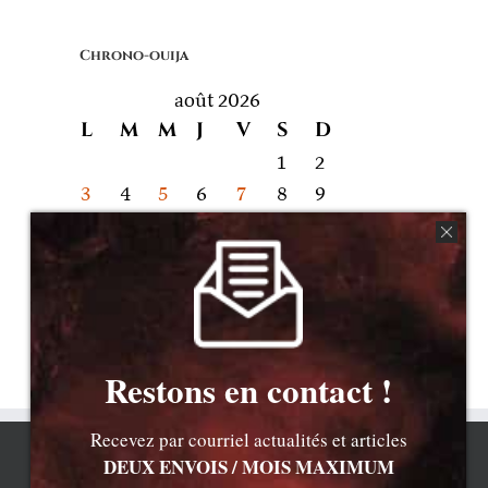
quoi
on
Chrono-ouija
parle
août 2026
L
M
M
J
V
S
D
1
2
3
4
5
6
7
8
9
10
11
12
13
14
15
16
17
18
19
20
21
22
23
24
25
26
27
28
29
30
31
« Juil
Restons en contact !
Recevez par courriel actualités et articles
DEUX ENVOIS / MOIS MAXIMUM