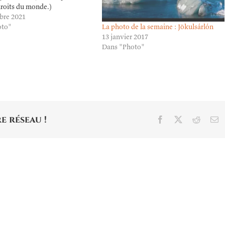
roits du monde.)
bre 2021
La photo de la semaine : Jökulsárlón
oto"
13 janvier 2017
Dans "Photo"
e réseau !
Facebook
X
Reddit
E