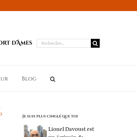
Rechercher:
ort d’Âmes
eur
Blog
Je suis plus cinglé que toi
Lionel Davoust est