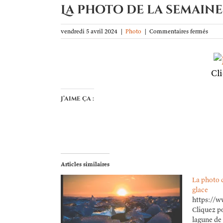
La photo de la semaine
sur
vendredi 5 avril 2024
|
Photo
|
Commentaires fermés
La
phot
de
la
Cl
semai
La
lagun
J’aime ça :
de
Jökul
Articles similaires
La photo 
glace
https://w
Cliquez p
lagune de 