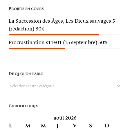
Projets en cours
La Succession des Âges, Les Dieux sauvages 5
(rédaction)
80%
Procrastination s11e01 (15 septembre)
50%
De quoi on parle
De
quoi
on
Chrono-ouija
parle
août 2026
L
M
M
J
V
S
D