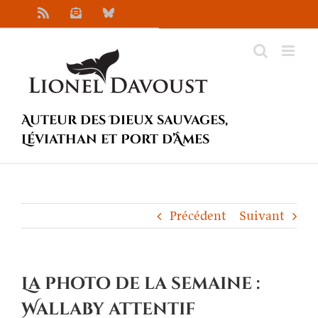
Passer
Rss
Newsletter
Bluesky
au
contenu
Auteur des Dieux sauvages,
Léviathan et Port d’Âmes
Précédent
Suivant
La photo de la semaine :
Wallaby attentif