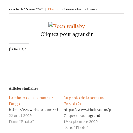
sur
vendredi 16 mai 2025
|
Photo
|
Commentaires fermés
La
photo
de
la
Cliquez pour agrandir
semaine :
Wallaby
attentif
J’aime ça :
Articles similaires
La photo de la semaine :
La photo de la semaine :
Dingo
En vol (2)
https://www.flickr.com/photos/lioneldavoust/54703120626/in/da
https://www.flickr.com/photos/lion
22 août 2025
Cliquez pour agrandir
Dans "Photo"
19 septembre 2025
Dans "Photo"