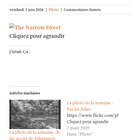
sur
vendredi 5 juin 2026
|
Photo
|
Commentaires fermés
La
photo
de
la
Cliquez pour agrandir
semaine :
Rue
étroite
J’aime ça :
Articles similaires
La photo de la semaine :
Pas les folies
https://www.flickr.com/photos/lion
Cliquez pour agrandir
7 mars 2025
La photo de la semaine : le
Dans "Photo"
lac secret de Tobermory