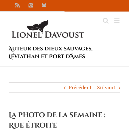
Passer
Rss
Newsletter
Bluesky
au
contenu
Auteur des Dieux sauvages,
Léviathan et Port d’Âmes
Précédent
Suivant
La photo de la semaine :
Rue étroite