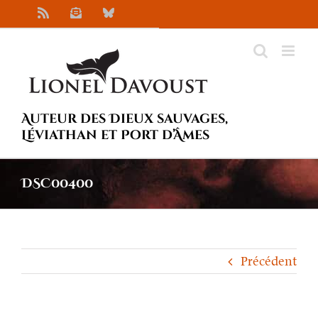
Passer
Rss
Newsletter
Bluesky
au
contenu
Auteur des Dieux sauvages,
Léviathan et Port d’Âmes
DSC00400
Précédent