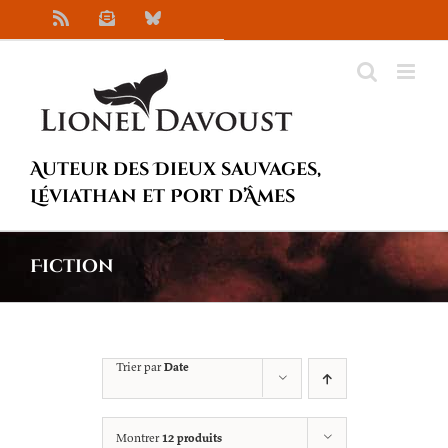
Passer
Rss
Newsletter
Bluesky
au
contenu
Auteur des Dieux sauvages,
Léviathan et Port d’Âmes
Fiction
Trier par
Date
Montrer
12 produits