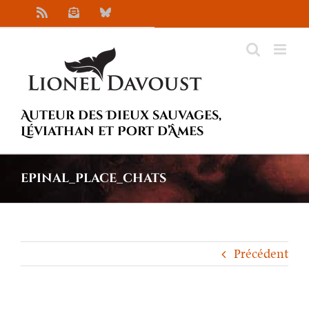
Passer
Rss
Newsletter
Bluesky
au
contenu
Auteur des Dieux sauvages,
Léviathan et Port d’Âmes
epinal_place_chats
Précédent