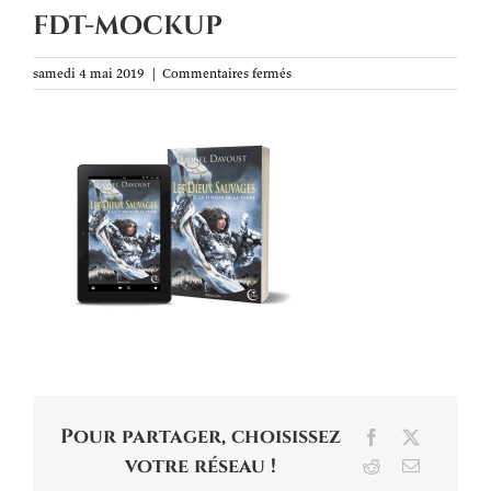
fdt-mockup
sur
samedi 4 mai 2019
|
Commentaires fermés
fdt-
mockup
Pour partager, choisissez
Facebook
X
votre réseau !
Reddit
Email