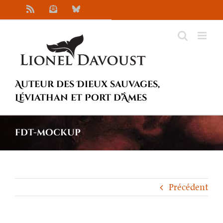
Passer
Rss
Newsletter
Bluesky
au
contenu
Auteur des Dieux sauvages,
Léviathan et Port d’Âmes
fdt-mockup
Précédent