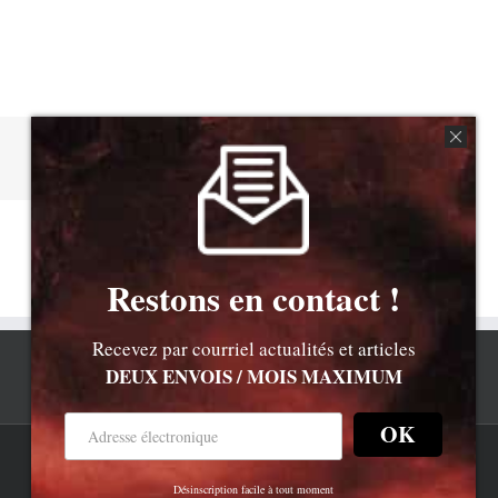
Facebook
X
Reddit
Email
Restons en contact !
Recevez par courriel actualités et articles
DEUX ENVOIS / MOIS MAXIMUM
OK
Rss
Newsletter
Bluesky
Désinscription facile à tout moment