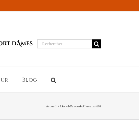
Rechercher:
ort d’Âmes
eur
Blog
Accueil
Lionel-Davoust-AI-avatar-151