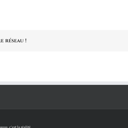
e réseau !
ous, c'est la réalité.