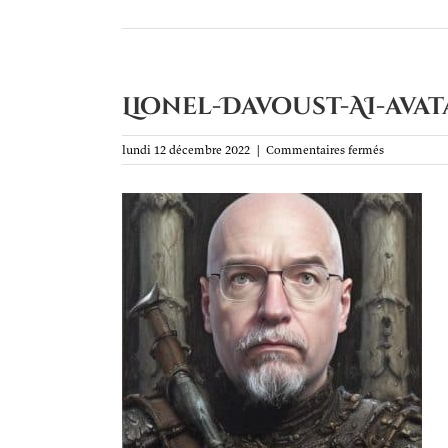
Lionel-Davoust-AI-avata
sur
lundi 12 décembre 2022
|
Commentaires fermés
Lionel-
Davoust-
AI-
avatar-
151