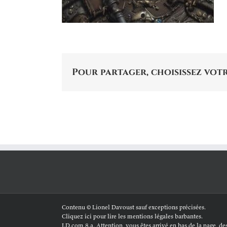
Pour partager, choisissez votr
Contenu © Lionel Davoust sauf exceptions précisées.
Cliquez ici pour lire les mentions légales barbantes
.
LD.com 8.a. Attention, vous êtes arrivé en bas de la page, dess