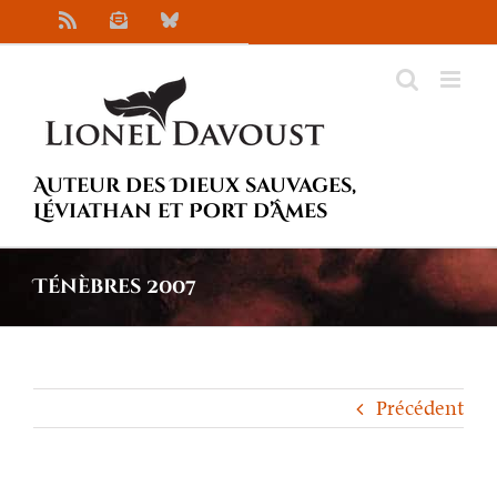
Passer
Rss
Newsletter
Bluesky
au
contenu
Auteur des Dieux sauvages,
Léviathan et Port d’Âmes
Ténèbres 2007
Précédent