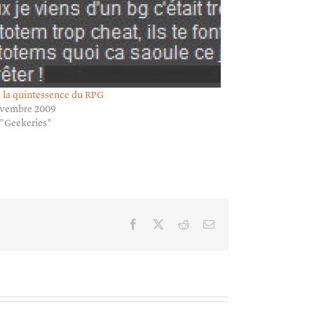
 la quintessence du RPG
ovembre 2009
"Geekeries"
Facebook
X
Reddit
Email