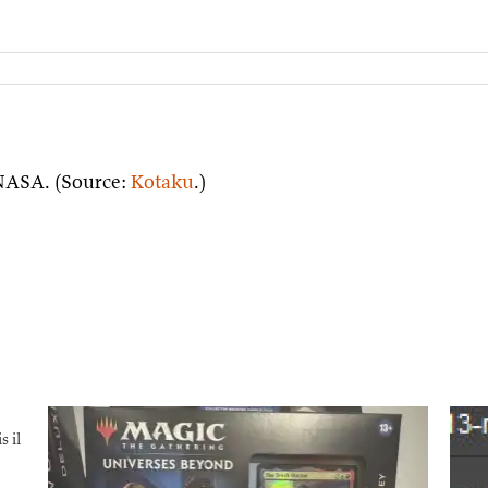
a NASA. (Source:
Kotaku
.)
s il