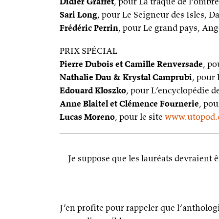
Didier Graffet
, pour La traque de l’ombr
Sari Long
, pour Le Seigneur des Isles, D
Frédéric Perrin
, pour Le grand pays, An
PRIX SPÉCIAL
Pierre Dubois et Camille Renversade
, p
Nathalie Dau & Krystal Camprubi
, pour
Edouard Kloszko
, pour L’encyclopédie de
Anne Blaitel et Clémence Fournerie
, pou
Lucas Moreno
, pour le site
www.utopod
Je suppose que les lauréats devraient 
J’en profite pour rappeler que l’antholo