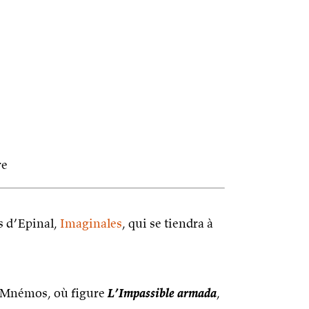
re
s d’Epinal,
Imaginales
, qui se tiendra à
d. Mnémos, où figure
L’Impassible armada
,