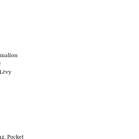
ygmalion
c
-Lévy
e
nz, Pocket