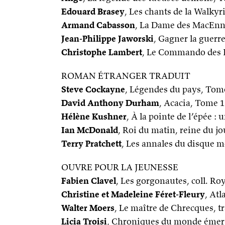
Edouard Brasey
, Les chants de la Walkyr
Armand Cabasson
, La Dame des MacEnn
Jean-Philippe Jaworski
, Gagner la guerr
Christophe Lambert
, Le Commando des 
ROMAN ÉTRANGER TRADUIT
Steve Cockayne
, Légendes du pays, Tome
David Anthony Durham
, Acacia, Tome 1
Hélène Kushner
, À la pointe de l’épée 
Ian McDonald
, Roi du matin, reine du jo
Terry Pratchett
, Les annales du disque m
OUVRE POUR LA JEUNESSE
Fabien Clavel
, Les gorgonautes, coll. 
Christine et Madeleine Féret-Fleury
, Atl
Walter Moers
, Le maître de Chrecques, 
Licia Troisi
, Chroniques du monde émergé,