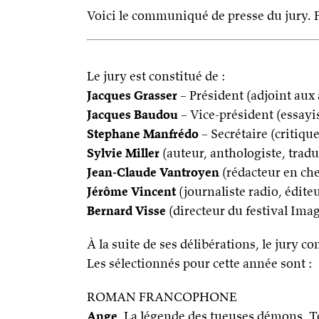
Voici le communiqué de presse du jury. Fél
Le jury est constitué de :
Jacques Grasser
– Président (adjoint aux 
Jacques Baudou
– Vice-président (essayis
Stephane Manfrédo
– Secrétaire (critique
Sylvie Miller
(auteur, anthologiste, tradu
Jean-Claude Vantroyen
(rédacteur en chef
Jérôme Vincent
(journaliste radio, édite
Bernard Visse
(directeur du festival Ima
À la suite de ses délibérations, le jury 
Les sélectionnés pour cette année sont :
ROMAN FRANCOPHONE
Ange
, La légende des tueuses démons, T