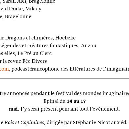
e, Sarah Ash, Bragelonne
avid Drake, Milady
ge, Bragelonne
our Dragons et chimères, Hoëbeke
 Légendes et créatures fantastiques, Auzou
s elfes, Le Pré au Clerc
r la revue Fée Divers
.com
, podcast francophone des littératures de l’imaginai
être annoncés pendant le festival des mondes imaginaire
Epinal du
14 au 17
mai
. J’y serai présent pendant tout l’événement.
gie
Rois et Capitaines
, dirigée par Stéphanie Nicot aux é