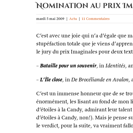
Nomination au prix I
mardi 5 mai 2009
|
Actu
|
11 Commentaires
C’est avec une joie qui n’a d’égale que m
stupéfaction totale que je viens d’appren
le jury du prix Imaginales pour deux text
–
Bataille pour un souvenir
, in
Identités
, a
–
L’Île close
, in
De Brocéliande en Avalon
,
C’est un immense honneur que de se trou
énormément, les lisant au fond de mon li
d’étoiles à la Candy, admirant leur talen
d’étoiles à Candy, non!). Mais je pense s
le verdict, pour la suite, va vraiment fall