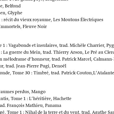
ie, Belfond
en, Glyphe
e : récit du vieux royaume, Les Moutons Électriques
Immortels, Fleuve Noir
 1 : Vagabonds et insulaires, trad. Michèle Charrier, P
 : La guerre du Mein, trad. Thierry Arson, Le Pré au Cler
: un mélodrame d’honneur, trad. Patrick Marcel, Calmann
ur, trad. Jean-Pierre Pugi, Denoël
onde, Tome 30 : Timbré, trad. Patrick Couton,L’Atalant
Royaumes perdus, Mango
antis, Tome 1 : L’héritière, Hachette
trad. François Mathieu, Panama
 Tome 1 : Nihal de la terre et du vent, trad. Agathe Sa