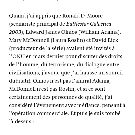
So
say
Quand j’ai appris que Ronald D. Moore
we
all
(scénariste principal de
Battlestar Galactica
2003
), Edward James Olmos (William Adama),
Mary McDonnell (Laura Roslin) et David Eick
(producteur de la série) avaient été invités à
l’ONU en mars dernier pour discuter des droits
de l’homme, du terrorisme, du dialogue entre
civilisations, j’avoue que j’ai haussé un sourcil
dubitatif. Olmos n’est pas l’amiral Adama,
McDonnell n’est pas Roslin, et si ce sont
certainement des personnes de qualité, j’ai
considéré l’événement avec méfiance, pensant à
l’opération commerciale. Et puis je suis tombé
là-dessus :