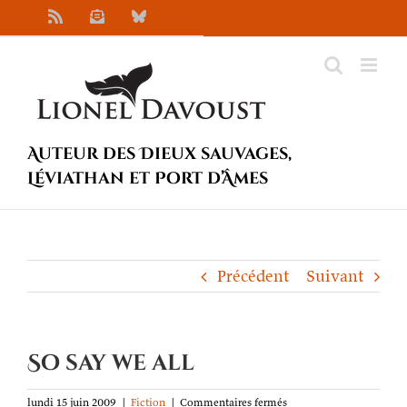
Passer
Rss
Newsletter
Bluesky
au
contenu
Auteur des Dieux sauvages,
Léviathan et Port d’Âmes
Précédent
Suivant
So say we all
sur
lundi 15 juin 2009
|
Fiction
|
Commentaires fermés