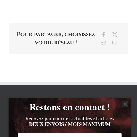
donc que ce remake ne
soit pas trop loupé.
J'avoue, je rêve à un
discours acerbe et réaliste
sur…
Pour partager, choisissez
Facebook
X
votre réseau !
Reddit
Email
Restons en contact !
Recevez par courriel actualités et articles
DEUX ENVOIS / MOIS MAXIMUM