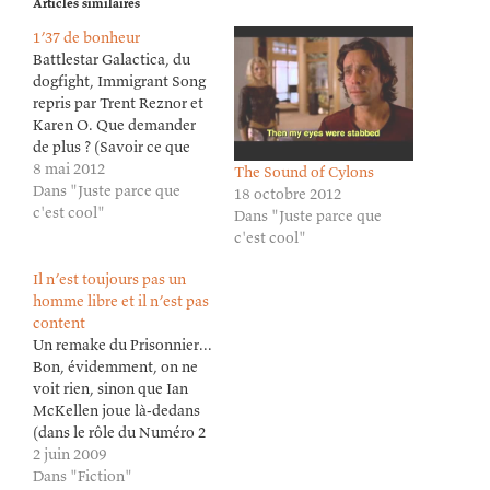
Articles similaires
1’37 de bonheur
Battlestar Galactica, du
dogfight, Immigrant Song
repris par Trent Reznor et
Karen O. Que demander
de plus ? (Savoir ce que
devient ce projet, où l'on
8 mai 2012
The Sound of Cylons
devrait suivre un jeune
Dans "Juste parce que
18 octobre 2012
William Adama lors de
c'est cool"
Dans "Juste parce que
son affectation au
c'est cool"
Galactica pendant la
première guerre contre les
Il n’est toujours pas un
Cylons ? Eh bien, le
homme libre et il n’est pas
pilote…
content
Un remake du Prisonnier...
Bon, évidemment, on ne
voit rien, sinon que Ian
McKellen joue là-dedans
(dans le rôle du Numéro 2
?), qu'on peut espérer qu'il
2 juin 2009
sache choisir ses scripts,
Dans "Fiction"