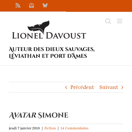
Passer
Rss
Newsletter
Bluesky
au
contenu
Auteur des Dieux sauvages,
Léviathan et Port d’Âmes
Précédent
Suivant
Avatar
Simone
jeudi 7 janvier 2010
|
Fiction
|
14 Commentaires