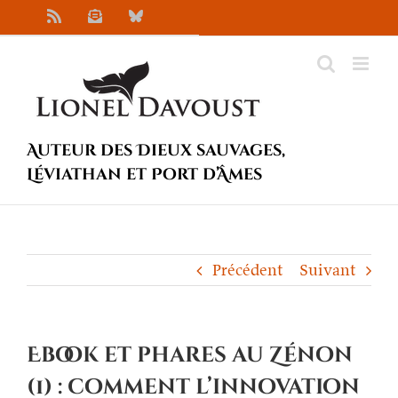
Passer
Rss
Newsletter
Bluesky
au
contenu
Auteur des Dieux sauvages,
Léviathan et Port d’Âmes
Précédent
Suivant
Ebook et phares au Zénon
(1) : comment l’innovation