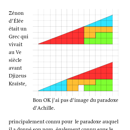
Zénon
d’Élée
était un
Grec qui
vivait
au Ve
siècle
avant
Djizeus
Kraïste,
Bon OK j'ai pas d'image du paradoxe
d'Achille.
principalement connu pour le paradoxe auquel
il a donné son nom, également connu sous le