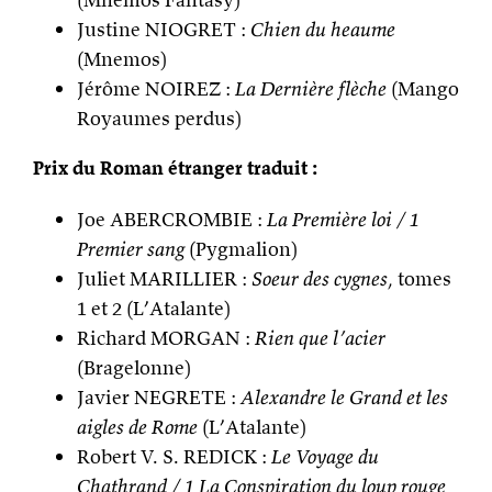
Justine NIOGRET :
Chien du heaume
(Mnemos)
Jérôme NOIREZ :
La Dernière flèche
(Mango
Royaumes perdus)
Prix du Roman étranger traduit :
Joe ABERCROMBIE :
La Première loi / 1
Premier sang
(Pygmalion)
Juliet MARILLIER :
Soeur des cygnes
, tomes
1 et 2 (L’Atalante)
Richard MORGAN :
Rien que l’acier
(Bragelonne)
Javier NEGRETE :
Alexandre le Grand et les
aigles de Rome
(L’Atalante)
Robert V. S. REDICK :
Le Voyage du
Chathrand / 1 La Conspiration du loup rouge