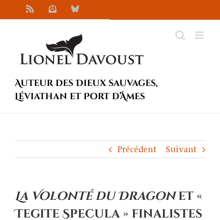
Passer
Rss
Newsletter
Bluesky
au
contenu
Auteur des Dieux sauvages,
Léviathan et Port d’Âmes
Précédent
Suivant
La Volonté du Dragon
et «
Tegite Specula » finalistes