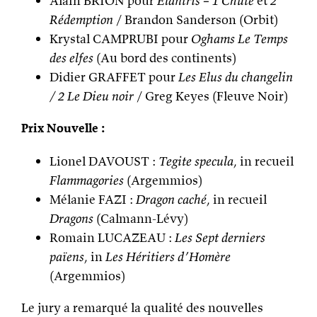
Alain BRION pour
Elantris – 1 Chute
et
2
Rédemption
/ Brandon Sanderson (Orbit)
Krystal CAMPRUBI pour
Oghams Le Temps
des elfes
(Au bord des continents)
Didier GRAFFET pour
Les Elus du changelin
/ 2 Le Dieu noir
/ Greg Keyes (Fleuve Noir)
Prix Nouvelle :
Lionel DAVOUST :
Tegite specula
, in recueil
Flammagories
(Argemmios)
Mélanie FAZI :
Dragon caché
, in recueil
Dragons
(Calmann-Lévy)
Romain LUCAZEAU :
Les Sept derniers
païens
, in
Les Héritiers d’Homère
(Argemmios)
Le jury a remarqué la qualité des nouvelles