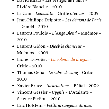
David Khara –
Les vestiges de l’aube
–
Rivière Blanche – 2010
Li-Cam –
Lemashtu
– Griffe d’encre – 2009
Jean-Philippe Delpotte –
Les démons de Paris
– Denoël – 2010
Laurent Poujois –
L’Ange Blond
– Mnémos –
2010
Laurent Gidon –
Djeeb le chanceur
–
Mnémos – 2009
Lionel Davoust –
La volonté du dragon
–
Critic – 2010
Thomas Geha –
Le sabre de sang
– Critic –
2010
Xavier Bruce –
Incarnations
– Bélial – 2009
Vincent Gessler –
Cygnis
– L’Atalante –
Science Fiction – 2010
Eric Holstein –
Petits arrangements avec