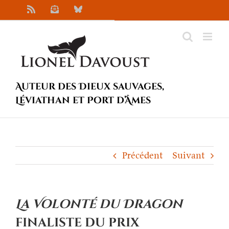
Passer
Rss
Newsletter
Bluesky
au
contenu
Auteur des Dieux sauvages,
Léviathan et Port d’Âmes
Précédent
Suivant
La Volonté du Dragon
finaliste du prix