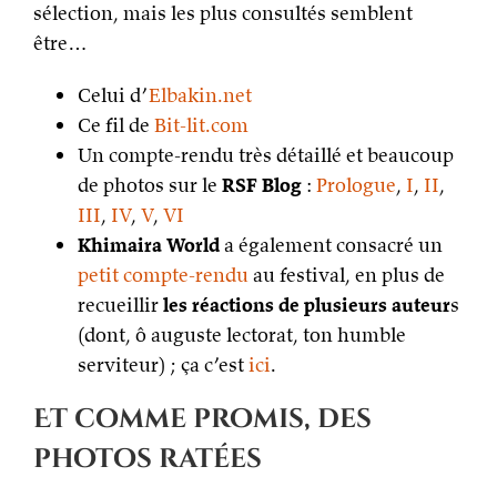
sélection, mais les plus consultés semblent
être…
Celui d’
Elbakin.net
Ce fil de
Bit-lit.com
Un compte-rendu très détaillé et beaucoup
de photos sur le
RSF Blog
:
Prologue
,
I
,
II
,
III
,
IV
,
V
,
VI
Khimaira World
a également consacré un
petit compte-rendu
au festival, en plus de
recueillir
les réactions de plusieurs auteur
s
(dont, ô auguste lectorat, ton humble
serviteur) ; ça c’est
ici
.
Et comme promis, des
photos ratées