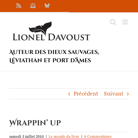
Passer
Rss
Newsletter
Bluesky
au
contenu
Auteur des Dieux sauvages,
Léviathan et Port d’Âmes
Précédent
Suivant
Wrappin’ up
samedi 3 juillet 2010
|
Le monde du livre
|
6 Commentaires