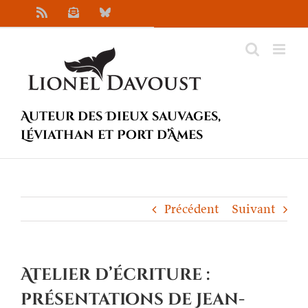
Passer
Rss
Newsletter
Bluesky
au
contenu
Auteur des Dieux sauvages,
Léviathan et Port d’Âmes
Précédent
Suivant
Atelier d’écriture :
présentations de Jean-