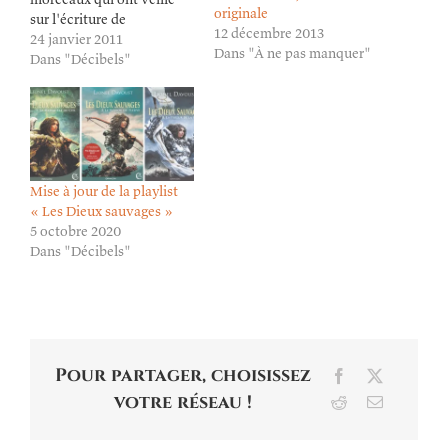
originale
sur l'écriture de
12 décembre 2013
"Quelques grammes
24 janvier 2011
Dans "À ne pas manquer"
d'oubli sur la neige ».
Dans "Décibels"
Mise à jour de la playlist
« Les Dieux sauvages »
5 octobre 2020
Dans "Décibels"
Pour partager, choisissez
Facebook
X
votre réseau !
Reddit
Email