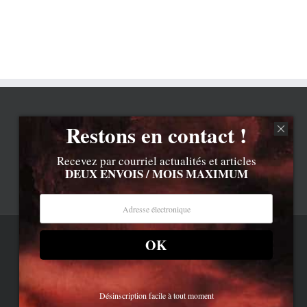
Restons en contact !
Recevez par courriel actualités et articles
DEUX ENVOIS / MOIS MAXIMUM
OK
Rss
Contenu © Lionel Davoust sauf exceptions précisées.
Cliquez ici pour lire les mentions légales barbantes
.
Newsletter
LD.com 8.a. Attention, vous êtes arrivé en bas de la page,
dessous, c'est la réalité.
Bluesky
Désinscription facile à tout moment