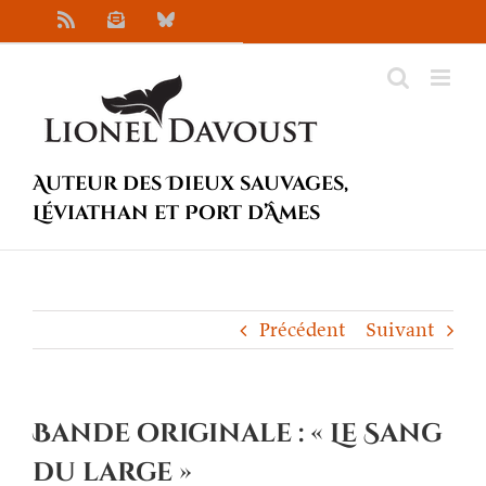
Passer
Rss
Newsletter
Bluesky
au
contenu
Auteur des Dieux sauvages,
Léviathan et Port d’Âmes
Précédent
Suivant
Bande originale : « Le Sang
du large »