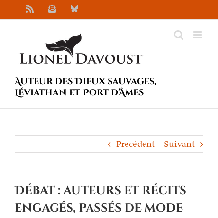
Passer
Rss
Newsletter
Bluesky
au
contenu
Auteur des Dieux sauvages,
Léviathan et Port d’Âmes
Précédent
Suivant
Débat : auteurs et récits
engagés, passés de mode