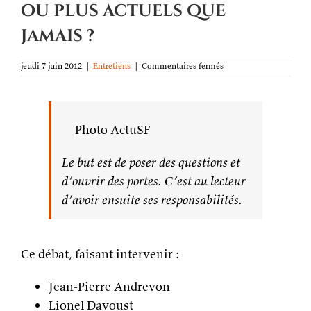
ou plus actuels que
jamais ?
sur
jeudi 7 juin 2012
|
Entretiens
|
Commentaires fermés
Débat
:
auteurs
et
Photo ActuSF
récits
engagés,
passés
Le but est de poser des questions et
de
mode
d’ouvrir des portes. C’est au lecteur
ou
d’avoir ensuite ses responsabilités.
plus
actuels
que
jamais
Ce débat, faisant intervenir :
?
Jean-Pierre Andrevon
Lionel Davoust