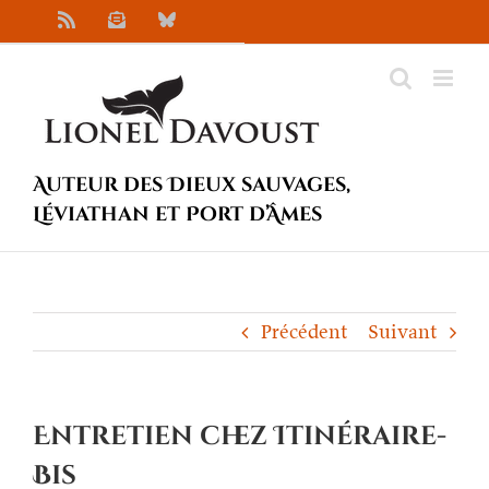
Passer
Rss
Newsletter
Bluesky
au
contenu
Auteur des Dieux sauvages,
Léviathan et Port d’Âmes
Précédent
Suivant
Entretien chez Itinéraire-
Bis