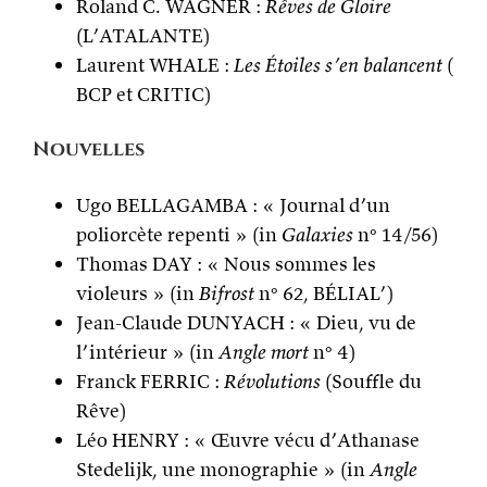
Roland C. WAGNER :
Rêves de Gloire
(L’ATALANTE)
Laurent WHALE :
Les Étoiles s’en balancent
(
BCP et CRITIC)
Nouvelles
Ugo BELLAGAMBA : « Journal d’un
poliorcète repenti » (in
Galaxies
n° 14/56)
Thomas DAY : « Nous sommes les
violeurs » (in
Bifrost
n° 62, BÉLIAL’)
Jean-Claude DUNYACH : « Dieu, vu de
l’intérieur » (in
Angle mort
n° 4)
Franck FERRIC :
Révolutions
(Souffle du
Rêve)
Léo HENRY : « Œuvre vécu d’Athanase
Stedelijk, une monographie » (in
Angle