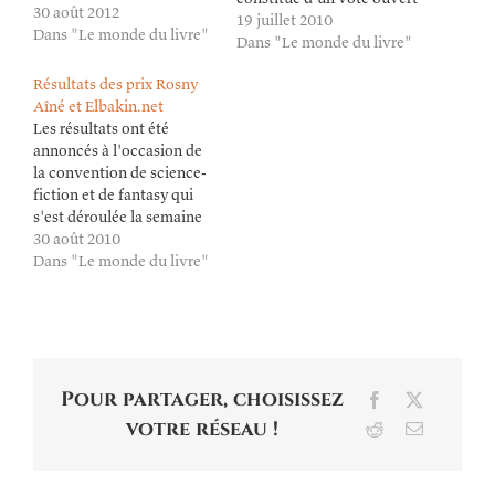
30 août 2012
à tous ; le second est
19 juillet 2010
Dans "Le monde du livre"
réservé aux inscrits de la
Dans "Le monde du livre"
convention nationale de
Résultats des prix Rosny
science-fiction et de
Aîné et Elbakin.net
fantasy (qui se tiendra
Les résultats ont été
cette année du 26 au 29…
annoncés à l'occasion de
la convention de science-
fiction et de fantasy qui
s'est déroulée la semaine
dernière à Grenoble.
30 août 2010
Bravo à tous ! Prix Rosny
Dans "Le monde du livre"
Aîné Roman :
BELLAGAMBA Ugo
: Tancrède. Une uchronie
(LES MOUTONS
ÉLECTRIQUES). Nouvelle
: NOIREZ Jérôme : « Terre
Pour partager, choisissez
Facebook
X
de fraye » (in Retour sur…
votre réseau !
Reddit
Email