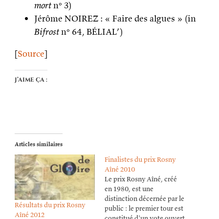
mort
n° 3)
Jérôme NOIREZ : « Faire des algues » (in
Bifrost
n° 64, BÉLIAL’)
[
Source
]
J’aime ça :
Articles similaires
Finalistes du prix Rosny
Aîné 2010
Le prix Rosny Aîné, créé
en 1980, est une
distinction décernée par le
Résultats du prix Rosny
public : le premier tour est
Aîné 2012
constitué d'un vote ouvert