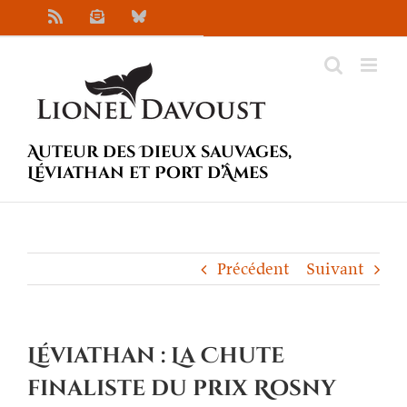
Passer
Rss
Newsletter
Bluesky
au
contenu
Auteur des Dieux sauvages,
Léviathan et Port d’Âmes
Précédent
Suivant
Léviathan : La Chute
finaliste du prix Rosny