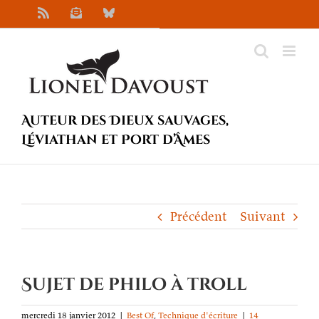
Passer
Rss
Newsletter
Bluesky
au
contenu
Auteur des Dieux sauvages,
Léviathan et Port d’Âmes
Précédent
Suivant
Sujet de philo à troll
mercredi 18 janvier 2012
|
Best Of
,
Technique d'écriture
|
14