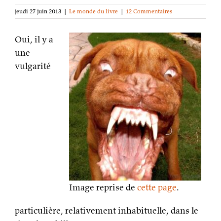
jeudi 27 juin 2013
|
Le monde du livre
|
12 Commentaires
Oui, il y a
une
vulgarité
Image reprise de
cette page
.
particulière, relativement inhabituelle, dans le