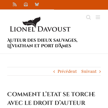
Passer
Rss
Newsletter
Bluesky
au
contenu
Auteur des Dieux sauvages,
Léviathan et Port d’Âmes
Précédent
Suivant
Comment l’Etat se torche
avec le droit d’auteur