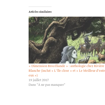
Articles similaires
« Dimension Brocéliande » : anthologie chez Rivière
Blanche (inclut « L’Île close » et « Le Meilleur d’ent
eux »)
19 juillet 2017
Dans "À ne pas manquer"