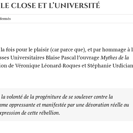
’Île close et l’université
sur
fermés
La
rébellion
des
fils,
L’Île
a fois pour le plaisir (car parce que), et par hommage à 
close
et
esses Universitaires Blaise Pascal l’ouvrage
Mythes de la
l’université
ction de Véronique Léonard-Roques et Stéphanie Urdicia
a volonté de la progéniture de se soulever contre la
mme oppressante et manifestée par une dévoration réelle ou
pression de cette rébellion.