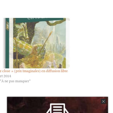
le close » (prix Imaginales) en diffusion libre
let 2014
"À ne pas manquer"