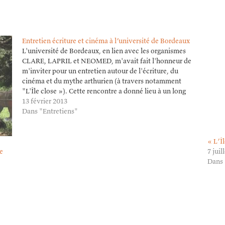
Entretien écriture et cinéma à l’université de Bordeaux
L'université de Bordeaux, en lien avec les organismes
CLARE, LAPRIL et NEOMED, m'avait fait l'honneur de
m'inviter pour un entretien autour de l'écriture, du
cinéma et du mythe arthurien (à travers notamment
"L'Île close »). Cette rencontre a donné lieu à un long
débat filmé par l'université, que voici maintenant…
13 février 2013
Dans "Entretiens"
« L’Î
re
7 juil
Dans 