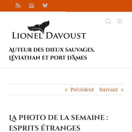
Passer
Rss
Newsletter
Bluesky
au
contenu
Auteur des Dieux sauvages,
Léviathan et Port d’Âmes
Précédent
Suivant
La photo de la semaine :
esprits étranges