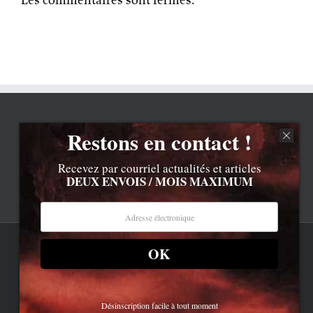
Restons en contact !
Recevez par courriel actualités et articles
DEUX ENVOIS / MOIS MAXIMUM
OK
Rss
Contenu © Lionel Davoust sauf exceptions précisées.
Cliquez ici pour lire les mentions légales barbantes
.
Newsletter
LD.com 8.a. Attention, vous êtes arrivé en bas de la page,
dessous, c'est la réalité.
Bluesky
Désinscription facile à tout moment