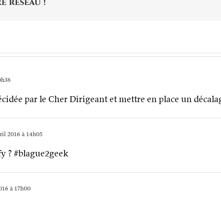
e réseau !
0h38
écidée par le Cher Dirigeant et mettre en place un déc
ril 2016 à 14h05
fy ? #blague2geek
2016 à 17h00