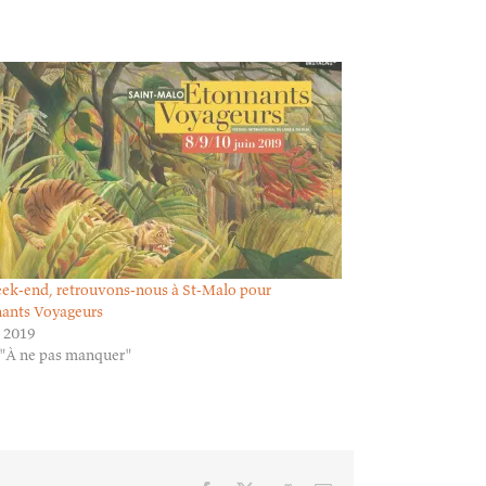
ek-end, retrouvons-nous à St-Malo pour
ants Voyageurs
n 2019
"À ne pas manquer"