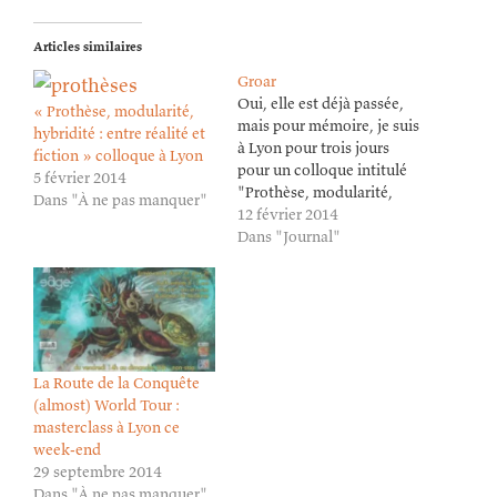
Articles similaires
Groar
Oui, elle est déjà passée,
« Prothèse, modularité,
mais pour mémoire, je suis
hybridité : entre réalité et
à Lyon pour trois jours
fiction » colloque à Lyon
pour un colloque intitulé
5 février 2014
"Prothèse, modularité,
Dans "À ne pas manquer"
hybridité : entre réalité et
12 février 2014
fiction ». Soyez sages,
Dans "Journal"
c'est-à-dire, ne faites rien
que la loi interdise ou que
votre morale réprouve.
Attention, cette phrase est
importante, à ne…
La Route de la Conquête
(almost) World Tour :
masterclass à Lyon ce
week-end
29 septembre 2014
Dans "À ne pas manquer"