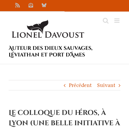
Passer
Rss
Newsletter
Bluesky
au
contenu
Auteur des Dieux sauvages,
Léviathan et Port d’Âmes
Précédent
Suivant
Le colloque du héros, à
Lyon (une belle initiative à