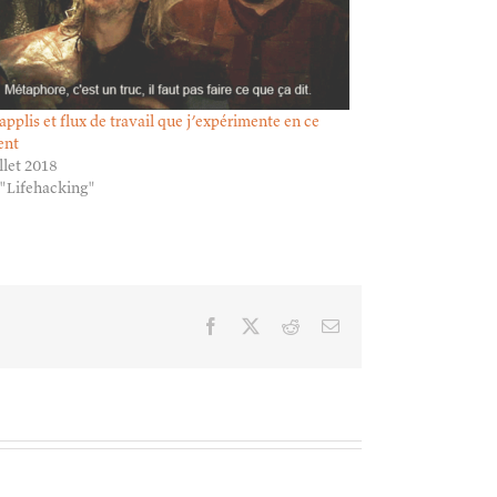
 applis et flux de travail que j’expérimente en ce
nt
llet 2018
"Lifehacking"
Facebook
X
Reddit
Email